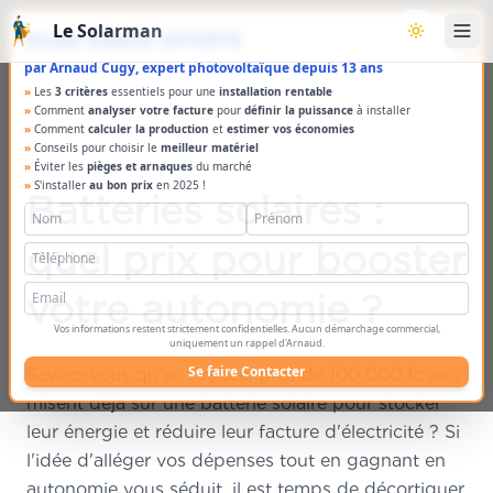
Aller au contenu principal
Le Solarman
×
Étude solaire OFFERTE
Basculer l
par Arnaud Cugy, expert photovoltaïque depuis 13 ans
»
Les
3 critères
essentiels pour une
installation rentable
»
Comment
analyser votre facture
pour
définir la puissance
à installer
»
Comment
calculer la production
et
estimer vos économies
»
Conseils pour choisir le
meilleur matériel
»
Éviter les
pièges et arnaques
du marché
»
S'installer
au bon prix
en 2025 !
Batteries solaires :
quel prix pour booster
votre autonomie ?
Vos informations restent strictement confidentielles. Aucun démarchage commercial,
uniquement un rappel d'Arnaud.
Se faire Contacter
Saviez-vous qu'en France, près de 100 000 foyers
misent déjà sur une batterie solaire pour stocker
leur énergie et réduire leur facture d'électricité ? Si
l'idée d'alléger vos dépenses tout en gagnant en
autonomie vous séduit, il est temps de décortiquer