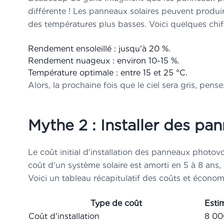
matériel
différente ! Les panneaux solaires peuvent produir
»
Éviter l
des températures plus basses. Voici quelques chiff
marché
»
S'instal
Rendement ensoleillé : jusqu'à 20 %.
Rendement nuageux : environ 10-15 %.
Arnaud Cugy
Température optimale : entre 15 et 25 °C.
Alors, la prochaine fois que le ciel sera gris, pen
Mythe 2 : Installer des pan
Le coût initial d'installation des panneaux photovo
Vos i
coût d'un système solaire est amorti en 5 à 8 ans, 
confidenti
uni
Voici un tableau récapitulatif des coûts et économ
S
Type de coût
Esti
Coût d'installation
8 00