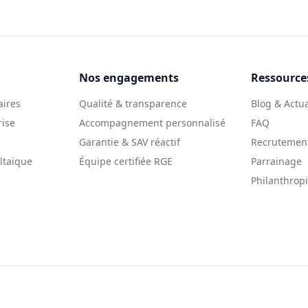
Nos engagements
Ressource
aires
Qualité & transparence
Blog & Actua
rise
Accompagnement personnalisé
FAQ
Garantie & SAV réactif
Recrutemen
ltaïque
Équipe certifiée RGE
Parrainage
Philanthrop
© 2025 Le Solarman. Tous droits réservés.