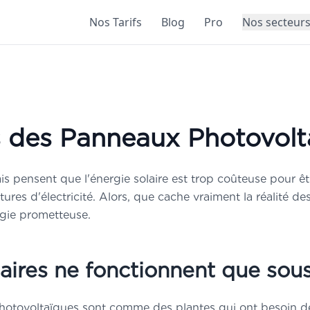
Nos Tarifs
Blog
Pro
Nos secteur
×
e solaire
ERTE
 des Panneaux Photovolta
aud Cugy, expert
ltaïque depuis 13 ans
s pensent que l'énergie solaire est trop coûteuse pour êt
ritères
essentiels pour une
ctures d'électricité. Alors, que cache vraiment la réalité
ion rentable
ogie prometteuse.
nt
analyser votre facture
inir la puissance
à installer
nt
calculer la production
aires ne fonctionnent que sous 
r vos économies
 pour choisir le
meilleur
ovoltaïques sont comme des plantes qui ont besoin de so