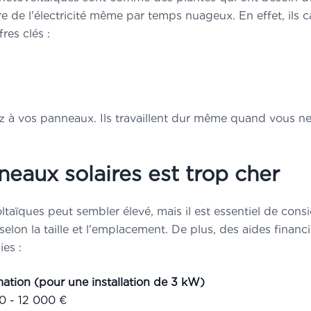
e de l'électricité même par temps nuageux. En effet, ils c
es
pièges et arnaques
du
res clés :
ler
au bon prix
en 2025 !
sez à vos panneaux. Ils travaillent dur même quand vous ne
neaux solaires est trop cher
ltaïques peut sembler élevé, mais il est essentiel de cons
nformations restent strictement
selon la taille et l'emplacement. De plus, des aides finan
elles. Aucun démarchage commercial,
quement un rappel d'Arnaud.
ies :
e faire Contacter
mation (pour une installation de 3 kW)
0 - 12 000 €