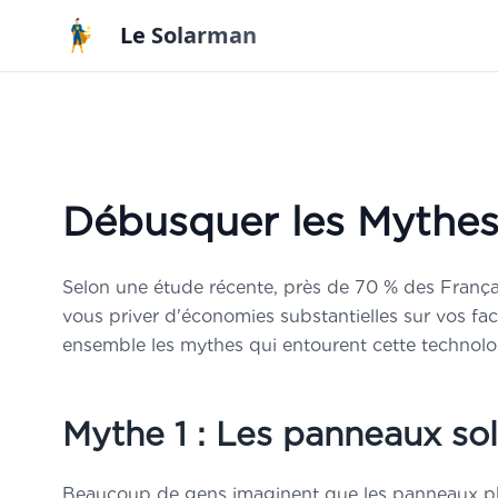
Aller au contenu principal
Le Solarman
Étud
OFF
Débusquer les Mythes
par Arn
photovo
Selon une étude récente, près de 70 % des Françai
»
Les
3 c
vous priver d'économies substantielles sur vos fa
installat
ensemble les mythes qui entourent cette technol
»
Comme
pour
déf
»
Comme
Mythe 1 : Les panneaux sol
et
estime
»
Conseils
Beaucoup de gens imaginent que les panneaux phot