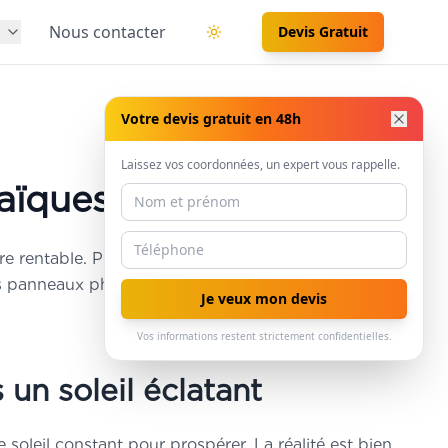
s
Nous contacter
Devis Gratuit
Basculer le thème
Votre devis gratuit en 48h
Laissez vos coordonnées, un expert vous rappelle.
ïques : Vraiment ?
re rentable. Pourtant, ces idées reçues peuvent
 des panneaux photovoltaïques ? Découvrons
Je veux mon devis
Vos informations restent strictement confidentielles.
un soleil éclatant
leil constant pour prospérer. La réalité est bien