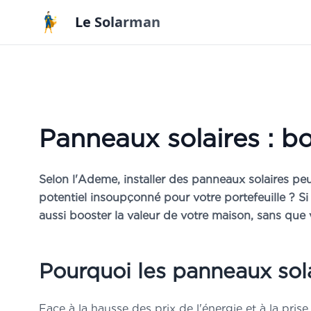
Aller au contenu principal
Le Solarman
Étud
OFF
Panneaux solaires : bo
par Arn
photovo
Selon l'Ademe, installer des panneaux solaires peu
»
Les
3 c
potentiel insoupçonné pour votre portefeuille ? Si 
installat
aussi booster la valeur de votre maison, sans que 
»
Comme
pour
déf
»
Comme
Pourquoi les panneaux sola
et
estime
»
Conseils
Face à la hausse des prix de l'énergie et à la pr