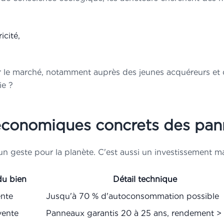
es
pièges et arnaques
du
icité,
ler
au bon prix
en 2025 !
ur le marché, notamment auprès des jeunes acquéreurs et d
ie ?
économiques concrets des pann
un geste pour la planète. C'est aussi un investissement mal
nformations restent strictement
elles. Aucun démarchage commercial,
quement un rappel d'Arnaud.
du bien
Détail technique
e faire Contacter
ente
Jusqu'à 70 % d'autoconsommation possible
vente
Panneaux garantis 20 à 25 ans, rendement >