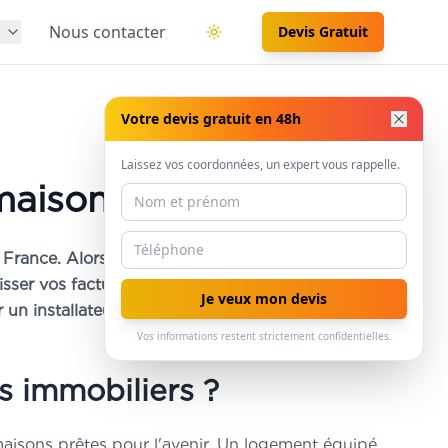
s
Nous contacter
Devis Gratuit
Basculer le thème
Votre devis gratuit en 48h
Laissez vos coordonnées, un expert vous rappelle.
maison sans effort
rance. Alors, votre toiture cache-t-elle un
aisser vos factures, détrompez-vous : elle peut
Je veux mon devis
un installateur.
Vos informations restent strictement confidentielles.
s immobiliers ?
 maisons prêtes pour l'avenir. Un logement équipé