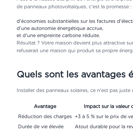
matériel
de panneaux photovoltaïques, c'est la promesse :
»
Éviter l
marché
d'économies substantielles sur les factures d'électr
»
S'instal
d'une autonomie énergétique accrue,
et d'une empreinte carbone réduite.
Arnaud Cugy
Résultat ? Votre maison devient plus attractive s
refuserait une maison qui produit sa propre énerg
Quels sont les avantages 
Installer des panneaux solaires, ce n'est pas juste 
Vos i
confidenti
uni
Avantage
Impact sur la valeur 
S
Réduction des charges
+3 à 5 % sur le prix de v
Durée de vie élevée
Atout durable pour la re