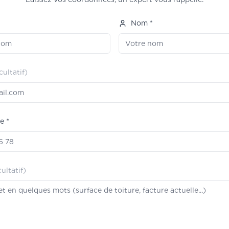
*
Nom *
cultatif)
e *
cultatif)