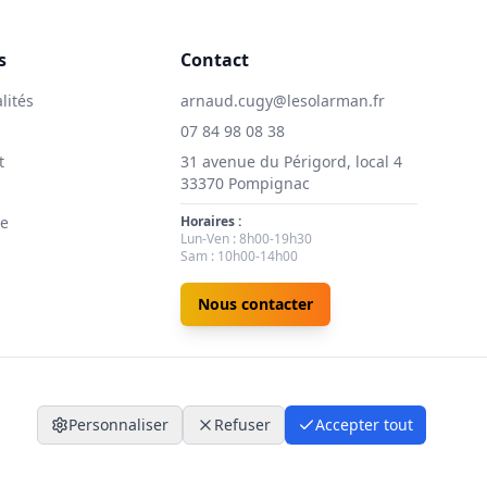
s
Contact
lités
arnaud.cugy@lesolarman.fr
07 84 98 08 38
t
31 avenue du Périgord, local 4
33370 Pompignac
ie
Horaires :
Lun-Ven : 8h00-19h30
Sam : 10h00-14h00
Nous contacter
Personnaliser
Refuser
Accepter tout
nfidentialité