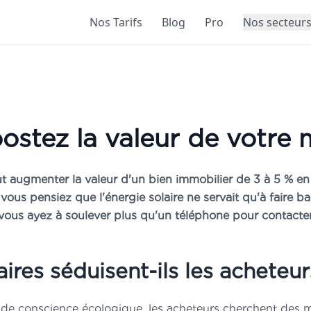
Nos Tarifs
Blog
Pro
Nos secteur
×
e solaire
ERTE
ostez la valeur de votre 
aud Cugy, expert
ltaïque depuis 13 ans
t augmenter la valeur d'un bien immobilier de 3 à 5 % en F
ritères
essentiels pour une
vous pensiez que l'énergie solaire ne servait qu'à faire b
ion rentable
vous ayez à soulever plus qu'un téléphone pour contacter 
nt
analyser votre facture
inir la puissance
à installer
nt
calculer la production
ires séduisent-ils les acheteur
r vos économies
 pour choisir le
meilleur
ise de conscience écologique, les acheteurs cherchent des