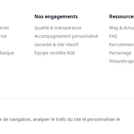
Nos engagements
Ressource
aires
Qualité & transparence
Blog & Actua
rise
Accompagnement personnalisé
FAQ
Garantie & SAV réactif
Recrutemen
ltaïque
Équipe certifiée RGE
Parrainage
Philanthrop
© 2025 Le Solarman. Tous droits réservés.
gales
|
Politique de cookies
|
Gestion des cookies
|
Politique de co
de navigation, analyser le trafic du site et personnaliser le