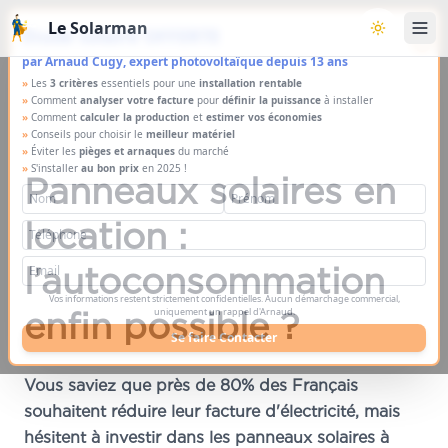
Aller au contenu principal
Le Solarman
×
Étude solaire OFFERTE
Basculer l
par Arnaud Cugy, expert photovoltaïque depuis 13 ans
»
Les
3 critères
essentiels pour une
installation rentable
»
Comment
analyser votre facture
pour
définir la puissance
à installer
»
Comment
calculer la production
et
estimer vos économies
»
Conseils pour choisir le
meilleur matériel
»
Éviter les
pièges et arnaques
du marché
»
S'installer
au bon prix
en 2025 !
Panneaux solaires en
location :
l’autoconsommation
Vos informations restent strictement confidentielles. Aucun démarchage commercial,
enfin possible ?
uniquement un rappel d'Arnaud.
Se faire Contacter
Vous saviez que près de 80% des Français
souhaitent réduire leur facture d'électricité, mais
hésitent à investir dans les panneaux solaires à