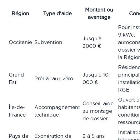
Montant ou
Région
Type d'aide
Cond
avantage
Pour inst
9 kWc,
Jusqu'à
Occitanie
Subvention
autocon
2000 €
dossier v
la Régio
Résiden
Grand
Jusqu'à 10
principal
Prêt à taux zéro
Est
000 €
installati
RGE
Ouvert à
Conseil, aide
Île-de-
Accompagnement
habitant
au montage
France
technique
conditio
de dossier
ressourc
Installat
Pays de
Exonération de
2 à 5 ans
bâtiment