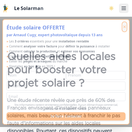
Aller au contenu principal
Le Solarman
Basculer l
×
Étude solaire OFFERTE
par Arnaud Cugy, expert photovoltaïque depuis 13 ans
»
Les
3 critères
essentiels pour une
installation rentable
»
Comment
analyser votre facture
pour
définir la puissance
à installer
»
Comment
calculer la production
et
estimer vos économies
Quelles aides locales
»
Conseils pour choisir le
meilleur matériel
»
Éviter les
pièges et arnaques
du marché
pour booster votre
»
S'installer
au bon prix
en 2025 !
projet solaire ?
Une étude récente révèle que près de 60% des
Vos informations restent strictement confidentielles. Aucun démarchage commercial,
Français envisagent d'installer des panneaux
uniquement un rappel d'Arnaud.
solaires, mais beaucoup hésitent à franchir le pas
Se faire Contacter
faute d'informations sur les aides locales
disponibles. Pourtant, ces dispositifs peuvent