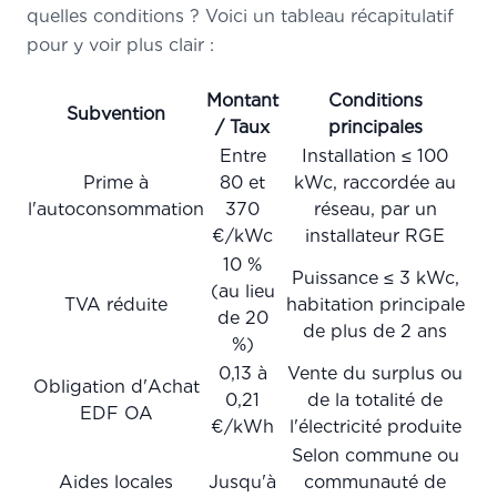
quelles conditions ? Voici un tableau récapitulatif
pour y voir plus clair :
Montant
Conditions
Subvention
/ Taux
principales
Entre
Installation ≤ 100
Prime à
80 et
kWc, raccordée au
l'autoconsommation
370
réseau, par un
€/kWc
installateur RGE
10 %
Puissance ≤ 3 kWc,
(au lieu
TVA réduite
habitation principale
de 20
de plus de 2 ans
%)
0,13 à
Vente du surplus ou
Obligation d'Achat
0,21
de la totalité de
EDF OA
€/kWh
l'électricité produite
Selon commune ou
Aides locales
Jusqu'à
communauté de