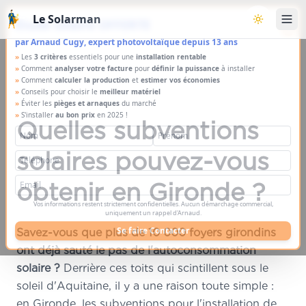
Aller au contenu principal
Le Solarman
×
Étude solaire OFFERTE
Basculer l
par Arnaud Cugy, expert photovoltaïque depuis 13 ans
»
Les
3 critères
essentiels pour une
installation rentable
»
Comment
analyser votre facture
pour
définir la puissance
à installer
»
Comment
calculer la production
et
estimer vos économies
»
Conseils pour choisir le
meilleur matériel
»
Éviter les
pièges et arnaques
du marché
»
S'installer
au bon prix
en 2025 !
Quelles subventions
solaires pouvez-vous
obtenir en Gironde ?
Vos informations restent strictement confidentielles. Aucun démarchage commercial,
uniquement un rappel d'Arnaud.
Se faire Contacter
Savez-vous que plus de 10 000 foyers girondins
ont déjà sauté le pas de l'autoconsommation
solaire ?
Derrière ces toits qui scintillent sous le
soleil d'Aquitaine, il y a une raison toute simple :
en Gironde, les subventions pour l'installation de