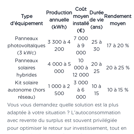
Coût
Production
Durée
Type
moyen
Rendement
annuelle
de vie
d'équipement
installé
moyen
(kWh)
(ans)
(€)
Panneaux
7 000
3 300 à 4
25 à
photovoltaïques
à 9
17 à 20 %
200
30
(3 kWc)
000
Panneaux
10
4 000 à 5
20 à
solaires
000 à
20 à 25 %
000
25
hybrides
12 000
Kit solaire
3 000
1 000 à 2
10 à
autonome (hors
à 6
10 à 15 %
500
15
réseau)
000
Vous vous demandez quelle solution est la plus
adaptée à votre situation ? L'autoconsommation
avec revente du surplus est souvent privilégiée
pour optimiser le retour sur investissement, tout en