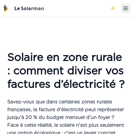
Aller au contenu principal
Le Solarman
Basculer l
×
Étude solaire OFFERTE
par Arnaud Cugy, expert photovoltaïque depuis 13 ans
»
Les
3 critères
essentiels pour une
installation rentable
»
Comment
analyser votre facture
pour
définir la puissance
à installer
»
Comment
calculer la production
et
estimer vos économies
Solaire en zone rurale
»
Conseils pour choisir le
meilleur matériel
»
Éviter les
pièges et arnaques
du marché
: comment diviser vos
»
S'installer
au bon prix
en 2025 !
factures d’électricité ?
Savez-vous que dans certaines zones rurales
Vos informations restent strictement confidentielles. Aucun démarchage commercial,
françaises, la facture d'électricité peut représenter
uniquement un rappel d'Arnaud.
jusqu'à 20 % du budget mensuel d'un foyer ?
Se faire Contacter
Face à cette réalité, le solaire n'est plus seulement
une option écologique : c'est un levier concret