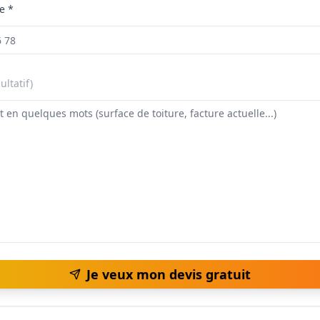
e *
ultatif)
Je veux mon devis gratuit