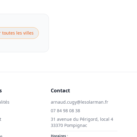
r toutes les villes
s
Contact
lités
arnaud.cugy@lesolarman.fr
07 84 98 08 38
t
31 avenue du Périgord, local 4
33370 Pompignac
ie
Horaires :