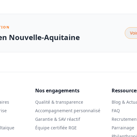
TION
Voi
 en Nouvelle-Aquitaine
Nos engagements
Ressource
aires
Qualité & transparence
Blog & Actua
rise
Accompagnement personnalisé
FAQ
Garantie & SAV réactif
Recrutemen
ltaïque
Équipe certifiée RGE
Parrainage
Philanthrop