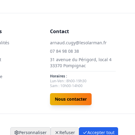
s
Contact
lités
arnaud.cugy@lesolarman.fr
07 84 98 08 38
t
31 avenue du Périgord, local 4
33370 Pompignac
ie
Horaires :
Lun-Ven : 8h00-19h30
Sam : 10h00-14h00
Nous contacter
Personnaliser
Refuser
Accepter tout
nfidentialité