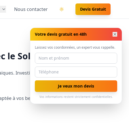
s
Nous contacter
Devis Gratuit
Basculer le thème
Votre devis gratuit en 48h
Laissez vos coordonnées, un expert vous rappelle.
ec le Solarman
aïques. Investir dans l’énergie solaire vous permet
Je veux mon devis
Vos informations restent strictement confidentielles.
aptée à vos besoins énergétiques.