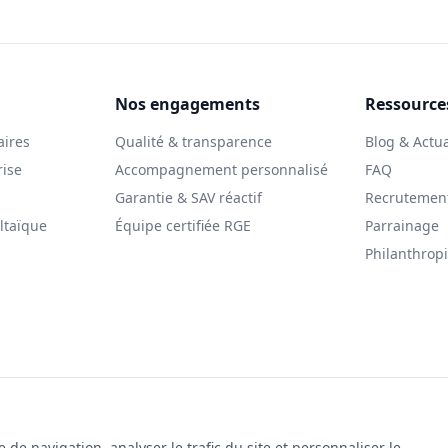
Nos engagements
Ressource
aires
Qualité & transparence
Blog & Actua
rise
Accompagnement personnalisé
FAQ
Garantie & SAV réactif
Recrutemen
ltaïque
Équipe certifiée RGE
Parrainage
Philanthrop
© 2025 Le Solarman. Tous droits réservés.
gales
|
Politique de cookies
|
Gestion des cookies
|
Politique de co
de navigation, analyser le trafic du site et personnaliser le