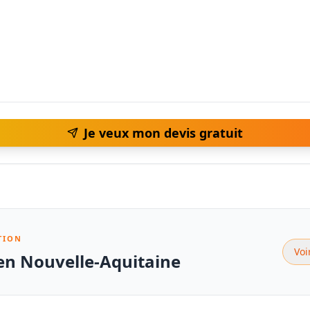
Je veux mon devis gratuit
TION
Voi
 en Nouvelle-Aquitaine