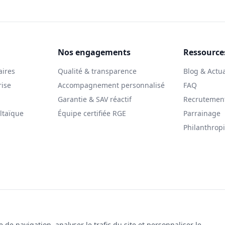
Nos engagements
Ressource
aires
Qualité & transparence
Blog & Actua
rise
Accompagnement personnalisé
FAQ
Garantie & SAV réactif
Recrutemen
ltaïque
Équipe certifiée RGE
Parrainage
Philanthrop
© 2025 Le Solarman. Tous droits réservés.
gales
|
Politique de cookies
|
Gestion des cookies
|
Politique de co
de navigation, analyser le trafic du site et personnaliser le