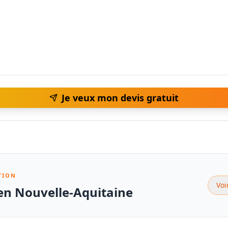
Je veux mon devis gratuit
TION
Voi
 en Nouvelle-Aquitaine