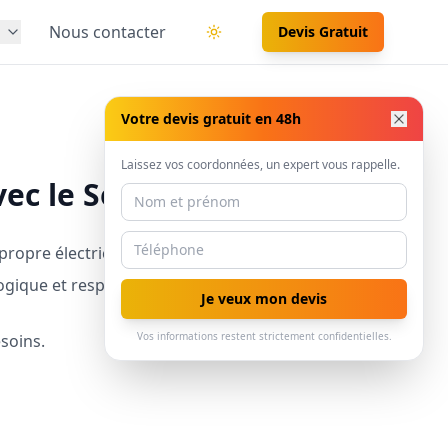
s
Nous contacter
Devis Gratuit
Basculer le thème
Votre devis gratuit en 48h
Laissez vos coordonnées, un expert vous rappelle.
vec le Solarman
propre électricité grâce à l’énergie solaire. Une
ogique et responsable.
Je veux mon devis
Vos informations restent strictement confidentielles.
soins.