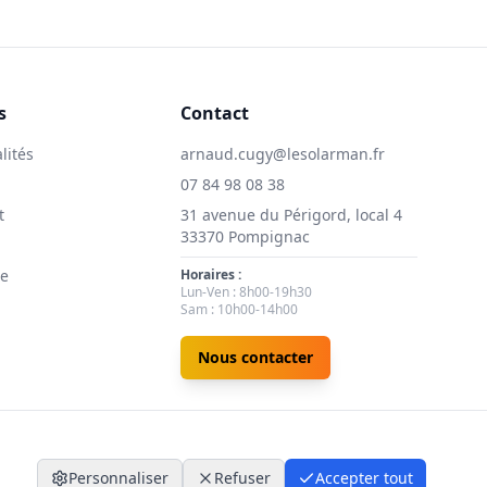
s
Contact
lités
arnaud.cugy@lesolarman.fr
07 84 98 08 38
t
31 avenue du Périgord, local 4
33370 Pompignac
ie
Horaires :
Lun-Ven : 8h00-19h30
Sam : 10h00-14h00
Nous contacter
Personnaliser
Refuser
Accepter tout
nfidentialité