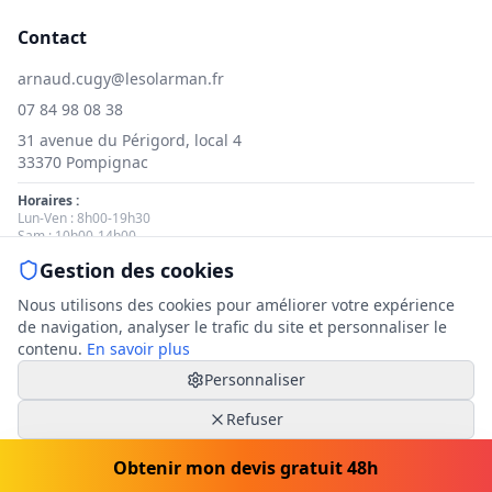
Contact
arnaud.cugy@lesolarman.fr
07 84 98 08 38
31 avenue du Périgord, local 4
33370 Pompignac
Horaires :
Lun-Ven : 8h00-19h30
Sam : 10h00-14h00
Gestion des cookies
Nous contacter
Nous utilisons des cookies pour améliorer votre expérience
de navigation, analyser le trafic du site et personnaliser le
contenu.
En savoir plus
Personnaliser
© 2025 Le Solarman. Tous droits réservés.
Mentions légales
|
Politique de cookies
|
Gestion des cookies
Refuser
|
Politique de confidentialité
Accepter tout
Obtenir mon devis gratuit 48h