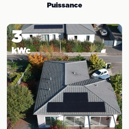
que vous pouvez bénéficier des aides de
Puissance
l'État et de la revente du surplus.
3
kWc