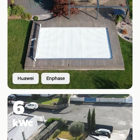
Huawei
Enphase
6
kWc