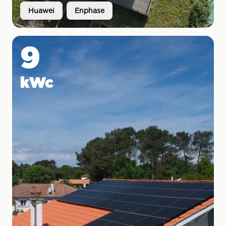
Huawei
Enphase
9
kWc