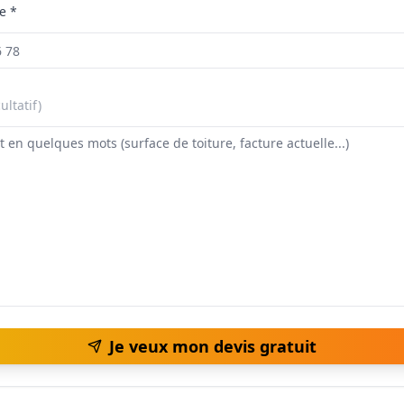
e *
ultatif)
Je veux mon devis gratuit