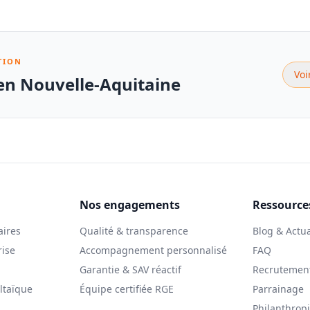
TION
Voi
 en Nouvelle-Aquitaine
Nos engagements
Ressource
aires
Qualité & transparence
Blog & Actua
rise
Accompagnement personnalisé
FAQ
Garantie & SAV réactif
Recrutemen
ltaïque
Équipe certifiée RGE
Parrainage
Philanthrop