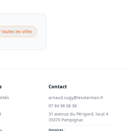
r toutes les villes
s
Contact
lités
arnaud.cugy@lesolarman.fr
07 84 98 08 38
t
31 avenue du Périgord, local 4
33370 Pompignac
ie
Horaires :