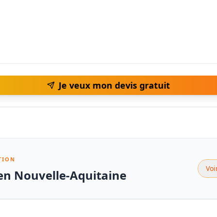
Je veux mon devis gratuit
TION
Voi
 en Nouvelle-Aquitaine