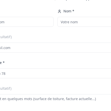
*
Nom *
cultatif)
e *
ultatif)