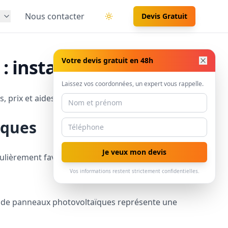
s
Nous contacter
Devis Gratuit
Basculer le thème
 installation & devis
Votre devis gratuit en 48h
Laissez vos coordonnées, un expert vous rappelle.
, prix et aides 2025.
iques
Je veux mon devis
ulièrement favorable, notamment sur le littoral
Vos informations restent strictement confidentielles.
ion de panneaux photovoltaïques représente une