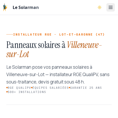
Aller au contenu principal
Le Solarman
Basculer l
INSTALLATEUR RGE · LOT-ET-GARONNE (47)
Panneaux solaires à
Villeneuve-
sur-Lot
Le Solarman pose vos panneaux solaires à
Villeneuve-sur-Lot — installateur RGE QualiPV, sans
sous-traitance, devis gratuit sous 48 h.
RGE QUALIPV
ÉQUIPES SALARIÉES
GARANTIE 25 ANS
500+ INSTALLATIONS