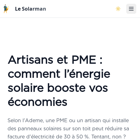
Aller au contenu principal
Le Solarman
Basculer l
×
Étude solaire OFFERTE
par Arnaud Cugy, expert photovoltaïque depuis 13 ans
»
Les
3 critères
essentiels pour une
installation rentable
»
Comment
analyser votre facture
pour
définir la puissance
à installer
»
Comment
calculer la production
et
estimer vos économies
Artisans et PME :
»
Conseils pour choisir le
meilleur matériel
»
Éviter les
pièges et arnaques
du marché
comment l’énergie
»
S'installer
au bon prix
en 2025 !
solaire booste vos
économies
Vos informations restent strictement confidentielles. Aucun démarchage commercial,
uniquement un rappel d'Arnaud.
Selon l'Ademe, une PME ou un artisan qui installe
Se faire Contacter
des panneaux solaires sur son toit peut réduire sa
facture d'électricité de 30 à 50 %. Tentant, non ?