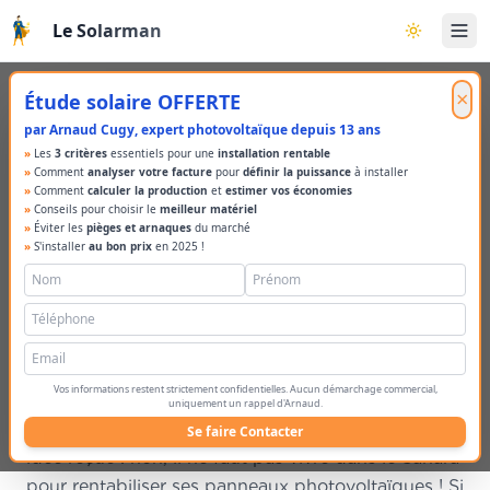
Aller au contenu principal
Le Solarman
Basculer l
×
Étude solaire OFFERTE
par Arnaud Cugy, expert photovoltaïque depuis 13 ans
»
Les
3 critères
essentiels pour une
installation rentable
»
Comment
analyser votre facture
pour
définir la puissance
à installer
»
Comment
calculer la production
et
estimer vos économies
Énergie solaire :
»
Conseils pour choisir le
meilleur matériel
»
Éviter les
pièges et arnaques
du marché
efficace même sous
»
S'installer
au bon prix
en 2025 !
les nuages ?
Savez-vous que l'Allemagne, pourtant peu gâtée
Vos informations restent strictement confidentielles. Aucun démarchage commercial,
par le soleil, est l'un des leaders mondiaux de
uniquement un rappel d'Arnaud.
l'énergie solaire ?
Voilà de quoi tordre le cou à une
Se faire Contacter
idée reçue : non, il ne faut pas vivre dans le Sahara
pour rentabiliser ses panneaux photovoltaïques ! Si