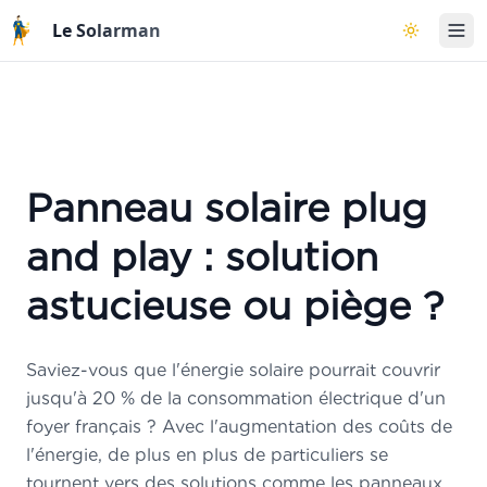
Aller au contenu principal
Le Solarman
Basculer l
×
Étude solaire OFFERTE
par Arnaud Cugy, expert photovoltaïque depuis 13 ans
»
Les
3 critères
essentiels pour une
installation rentable
»
Comment
analyser votre facture
pour
définir la puissance
à installer
»
Comment
calculer la production
et
estimer vos économies
Panneau solaire plug
»
Conseils pour choisir le
meilleur matériel
»
Éviter les
pièges et arnaques
du marché
and play : solution
»
S'installer
au bon prix
en 2025 !
astucieuse ou piège ?
Saviez-vous que l'énergie solaire pourrait couvrir
Vos informations restent strictement confidentielles. Aucun démarchage commercial,
jusqu'à 20 % de la consommation électrique d'un
uniquement un rappel d'Arnaud.
foyer français ? Avec l'augmentation des coûts de
Se faire Contacter
l'énergie, de plus en plus de particuliers se
tournent vers des solutions comme les panneaux