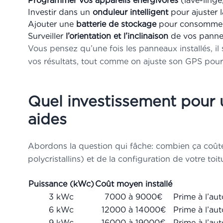
Programmer vos appareils énergivores
(lave-linge
Investir dans un
onduleur intelligent
pour ajuster l
Ajouter une
batterie de stockage
pour consommer le
Surveiller
l’orientation et l’inclinaison
de vos panne
Vous pensez qu’une fois les panneaux installés, i
vos résultats, tout comme on ajuste son GPS pour 
Quel investissement pour u
aides
Abordons la question qui fâche: combien ça coûte
polycristallins) et de la configuration de votre toit
Puissance (kWc)
Coût moyen installé
3 kWc
7000 à 9000€
Prime à l’au
6 kWc
12000 à 14000€
Prime à l’au
9 kWc
16000 à 19000€
Prime à l’au