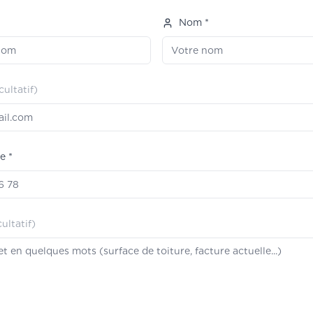
*
Nom *
cultatif)
e *
cultatif)