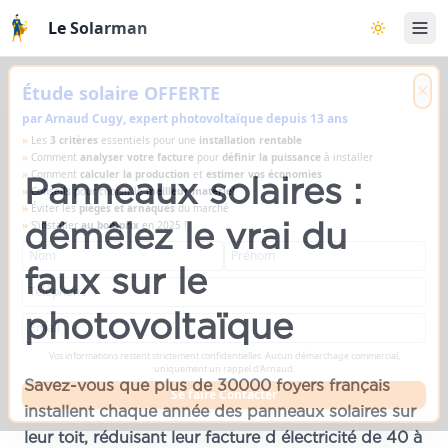
Aller au contenu principal
Le Solarman
Basculer l
×
Étude solaire OFFERTE
par Arnaud Cugy, expert photovoltaïque depuis 13 ans
»
Les
3 critères
essentiels pour une
installation rentable
»
Comment
analyser votre facture
pour
définir la puissance
à installer
»
Comment
calculer la production
et
estimer vos économies
Panneaux solaires :
»
Conseils pour choisir le
meilleur matériel
»
Éviter les
pièges et arnaques
du marché
démêlez le vrai du
»
S'installer
au bon prix
en 2025 !
faux sur le
photovoltaïque
Vos informations restent strictement confidentielles. Aucun démarchage commercial,
uniquement un rappel d'Arnaud.
Savez-vous que plus de 30000 foyers français
Se faire Contacter
installent chaque année des panneaux solaires sur
leur toit, réduisant leur facture d électricité de 40 à