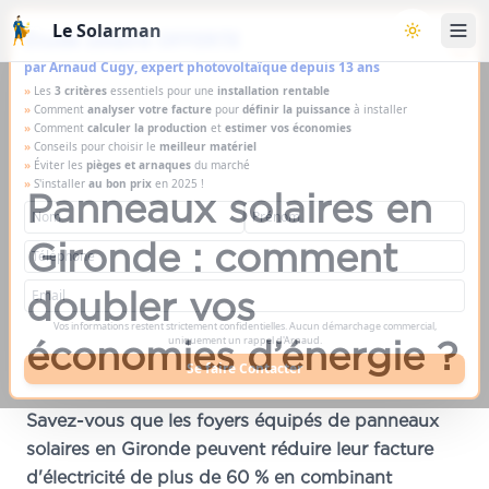
Aller au contenu principal
Le Solarman
×
Étude solaire OFFERTE
Basculer l
par Arnaud Cugy, expert photovoltaïque depuis 13 ans
»
Les
3 critères
essentiels pour une
installation rentable
»
Comment
analyser votre facture
pour
définir la puissance
à installer
»
Comment
calculer la production
et
estimer vos économies
»
Conseils pour choisir le
meilleur matériel
»
Éviter les
pièges et arnaques
du marché
»
S'installer
au bon prix
en 2025 !
Panneaux solaires en
Gironde : comment
doubler vos
Vos informations restent strictement confidentielles. Aucun démarchage commercial,
économies d’énergie ?
uniquement un rappel d'Arnaud.
Se faire Contacter
Savez-vous que les foyers équipés de panneaux
solaires en Gironde peuvent réduire leur facture
d'électricité de plus de 60 % en combinant