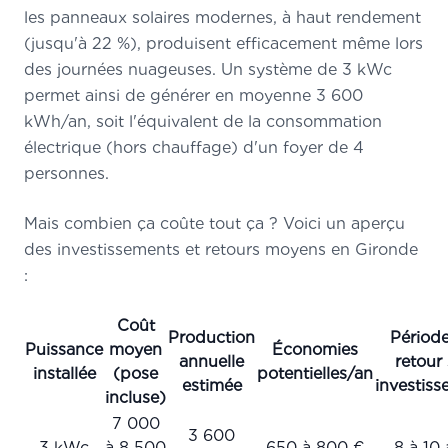
les panneaux solaires modernes, à haut rendement
(jusqu'à 22 %), produisent efficacement même lors
des journées nuageuses. Un système de 3 kWc
permet ainsi de générer en moyenne 3 600
kWh/an, soit l'équivalent de la consommation
électrique (hors chauffage) d'un foyer de 4
personnes.
Mais combien ça coûte tout ça ? Voici un aperçu
des investissements et retours moyens en Gironde
:
Coût
Production
Périod
Puissance
moyen
Économies
annuelle
retour 
installée
(pose
potentielles/an
estimée
investis
incluse)
7 000
3 600
3 kWc
à 8 500
650 à 800 €
8 à 10