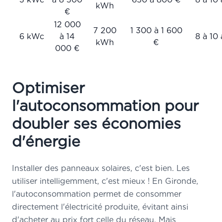
kWh
€
12 000
7 200
1 300 à 1 600
6 kWc
à 14
8 à 10
kWh
€
000 €
Optimiser
l'autoconsommation pour
doubler ses économies
d'énergie
Installer des panneaux solaires, c'est bien. Les
utiliser intelligemment, c'est mieux ! En Gironde,
l'autoconsommation permet de consommer
directement l'électricité produite, évitant ainsi
d'acheter au prix fort celle du réseau. Mais