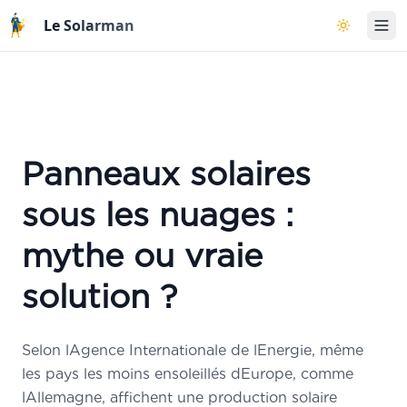
Aller au contenu principal
Le Solarman
Basculer l
Panneaux solaires
sous les nuages :
mythe ou vraie
solution ?
Selon lAgence Internationale de lEnergie, même
les pays les moins ensoleillés dEurope, comme
lAllemagne, affichent une production solaire