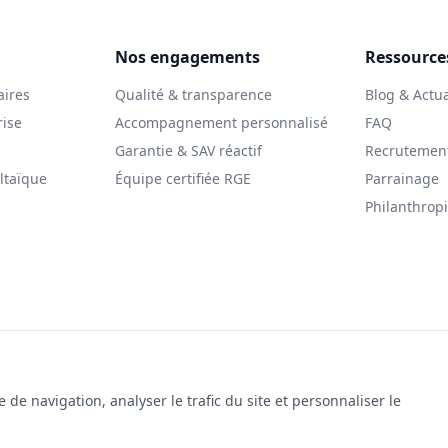
Nos engagements
Ressource
aires
Qualité & transparence
Blog & Actua
rise
Accompagnement personnalisé
FAQ
Garantie & SAV réactif
Recrutemen
ltaïque
Équipe certifiée RGE
Parrainage
Philanthrop
© 2025 Le Solarman. Tous droits réservés.
gales
|
Politique de cookies
|
Gestion des cookies
|
Politique de co
de navigation, analyser le trafic du site et personnaliser le