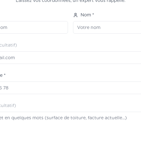
Laissez vos coordonnées, un expert vous rappelle.
*
Nom *
cultatif)
e *
cultatif)