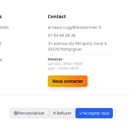
s
Contact
lités
arnaud.cugy@lesolarman.fr
07 84 98 08 38
t
31 avenue du Périgord, local 4
33370 Pompignac
ie
Horaires :
Lun-Ven : 8h00-19h30
Sam : 10h00-14h00
Nous contacter
Personnaliser
Refuser
Accepter tout
nfidentialité