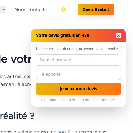
s
Nous contacter
Devis Gratuit
Basculer le thème
Votre devis gratuit en 48h
Laissez vos coordonnées, un expert vous rappelle.
de votre maison ?
es autres, selon lAdeme ?
Au-delà de la simple
e aimant à acheteurs. Mais cette valeur ajoutée est-
Je veux mon devis
Vos informations restent strictement confidentielles.
réalité ?
iment la valeur de ma maison ? La réponse est