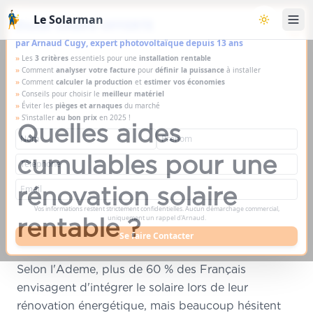
Aller au contenu principal
Le Solarman
×
Étude solaire OFFERTE
Basculer l
par Arnaud Cugy, expert photovoltaïque depuis 13 ans
»
Les
3 critères
essentiels pour une
installation rentable
»
Comment
analyser votre facture
pour
définir la puissance
à installer
»
Comment
calculer la production
et
estimer vos économies
»
Conseils pour choisir le
meilleur matériel
»
Éviter les
pièges et arnaques
du marché
»
S'installer
au bon prix
en 2025 !
Quelles aides
cumulables pour une
rénovation solaire
Vos informations restent strictement confidentielles. Aucun démarchage commercial,
rentable ?
uniquement un rappel d'Arnaud.
Se faire Contacter
Selon l'Ademe, plus de 60 % des Français
envisagent d'intégrer le solaire lors de leur
rénovation énergétique, mais beaucoup hésitent