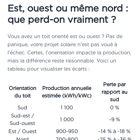
Est, ouest ou même nord :
que perd-on vraiment ?
Vous avez un toit orienté est ou ouest ? Pas de
panique, votre projet solaire n'est pas voué à
l'échec. Certes, l'orientation impacte la production,
mais la différence reste raisonnable. Voici un
tableau pour visualiser les écarts :
Perte par
Orientation
Production annuelle
rapport au
du toit
estimée (kWh/kWc)
sud
Sud
1 100
0 %
Sud-est /
1 000
-9 %
Sud-ouest
Est / Ouest
900-950
-14 % à -18 %
Nord
700-800
-25 % à -36 %