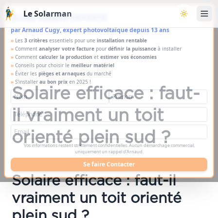
Aller au contenu principal
Le Solarman
×
Étude solaire OFFERTE
Basculer l
par Arnaud Cugy, expert photovoltaïque depuis 13 ans
»
Les
3 critères
essentiels pour une
installation rentable
»
Comment
analyser votre facture
pour
définir la puissance
à installer
»
Comment
calculer la production
et
estimer vos économies
»
Conseils pour choisir le
meilleur matériel
»
Éviter les
pièges et arnaques
du marché
»
S'installer
au bon prix
en 2025 !
Solaire efficace : faut-
il vraiment un toit
orienté plein sud ?
Vos informations restent strictement confidentielles. Aucun démarchage commercial,
uniquement un rappel d'Arnaud.
Se faire Contacter
Solaire efficace : faut-il
vraiment un toit orienté
plein sud ?