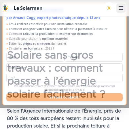
Aller au contenu principal
Le Solarman
×
Étude solaire OFFERTE
Basculer l
par Arnaud Cugy, expert photovoltaïque depuis 13 ans
»
Les
3 critères
essentiels pour une
installation rentable
»
Comment
analyser votre facture
pour
définir la puissance
à installer
»
Comment
calculer la production
et
estimer vos économies
»
Conseils pour choisir le
meilleur matériel
»
Éviter les
pièges et arnaques
du marché
»
S'installer
au bon prix
en 2025 !
Solaire sans gros
travaux : comment
passer à l’énergie
Vos informations restent strictement confidentielles. Aucun démarchage commercial,
solaire facilement ?
uniquement un rappel d'Arnaud.
Se faire Contacter
Selon l'Agence Internationale de l'Énergie, près de
80 % des toits européens restent inutilisés pour la
production solaire. Et si la prochaine toiture à